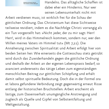
Handelns. Das alltägliche Schaffen ist
dabei eher ein Hindernis. Nur wer
seinen Lebensunterhalt nicht mit
Arbeit verdienen muss, ist wirklich frei für die Schau der
göttlichen Ordnung. Das Christentum hat diese Sichtweise
teilweise revidiert, indem es die Nachfolge Christi vorrangig als
ein Tun vorgestellt hat: »Nicht jeder, der zu mir sagt: Herr!
Herr!, wird in das Himmelreich kommen, sondern nur, wer den
Willen meines Vaters im Himmel tut« (Mt 7,21). Die
Annäherung zwischen Spiritualität und Arbeit erfolgt hier von
beiden Seiten her: Wie einerseits die Gottesschau stets getrübt
wird durch das Zuwiderhandeln gegen die göttliche Ordnung
und deshalb der Arbeit an der eigenen Lebenspraxis bedarf, so
avanciert andererseits das tätige Leben zum eigenständigen
menschlichen Beitrag zur göttlichen Schöpfung und erhält
damit selbst spirituelle Bedeutung. Doch die in der Formel ora
et labora gefundene Verbindung zeigt gegenwärtig erneut Risse
entlang der historischen Bruchstellen: Arbeit erscheint als
lästige, zum Daseinserhalt unumgängliche Anstrengung und
zugleich als Quelle und Gipfel von Selbstentfaltung und
Weltgestaltung.