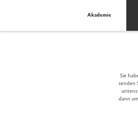
Akademie
Sie hab
senden S
untens
dann um