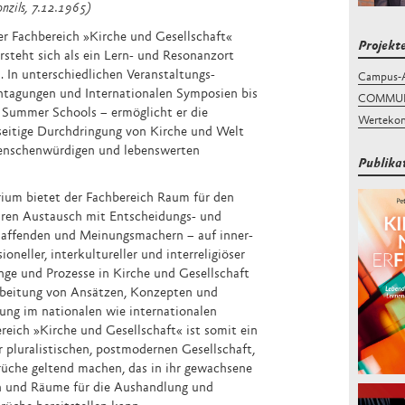
nzils, 7.12.1965)
r Fachbereich »Kirche und Gesellschaft«
Projekt
rsteht sich als ein Lern- und Resonanzort
In unterschiedlichen Veran­staltungs­
Campus-
htagungen und Internationalen Symposien bis
COMMUNI
Summer Schools – ermöglicht er die
Wertekon
eitige Durchdringung von Kirche und Welt
menschenwürdigen und lebenswerten
Publika
ium bietet der Fachbereich Raum für den
nären Austausch mit Entscheidungs- und
chaffenden und Meinungsmachern – auf inner­
ioneller, interkultureller und interreligiöser
änge und Prozesse in Kirche und Gesellschaft
arbeitung von Ansätzen, Konzepten und
ung im nationalen wie internationalen
reich »Kirche und Gesellschaft« ist somit ein
 pluralistischen, postmodernen Gesellschaft,
üche geltend machen, das in ihr gewachsene
n und Räume für die Aushandlung und