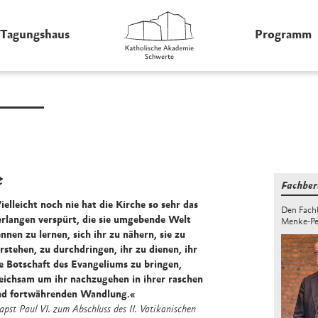
Tagungshaus
Programm
t
Fachber
ielleicht noch nie hat die Kirche so sehr das
Den Fachb
rlangen verspürt, die sie umgebende Welt
Menke-Pe
nnen zu lernen, sich ihr zu nähern, sie zu
rstehen, zu durchdringen, ihr zu dienen, ihr
e Botschaft des Evangeliums zu bringen,
eichsam um ihr nachzugehen in ihrer raschen
nd fortwährenden Wandlung.«
apst Paul VI. zum Abschluss des II. Vatikanischen