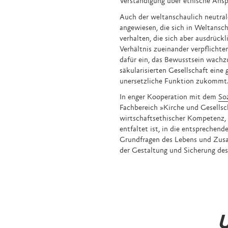
Verständigung über ethische Ansp
Auch der weltanschaulich neutral
angewiesen, die sich in Weltansch
verhalten, die sich aber ausdrückl
Verhältnis zueinander verpflichte
dafür ein, das Bewusstsein wachzu
säkularisierten Gesellschaft eine
unersetzliche Funktion zukommt
In enger Kooperation mit dem
So
Fachbereich »Kirche und Gesellsch
wirtschafts­ethischer Kompetenz, 
entfaltet ist, in die entsprechen
Grundfragen des Lebens und Zusam
der Gestaltung und Sicherung des
U