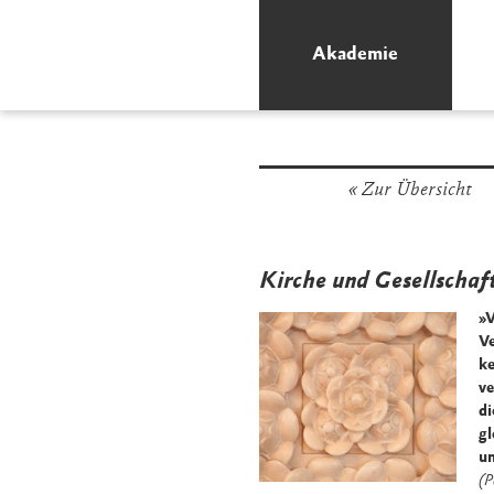
Akademie
/
Fachbereiche
Akademie
Zur Übersicht
Kirche und Gesellschaf
»V
Ve
ke
ve
di
gl
u
(P