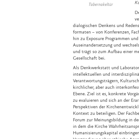
Ko
Tabernakeltür
De
ve
dialogischen Denkens und Redens. 
formaten – von Konferenzen, Fac
hin zu Exposure Programmen und 
Auseinandersetzung und wechsels
und trägt so zum Aufbau einer 
Gesellschaft bei.
Als Denkwerkstatt und Laborator
intellektuellen und interdiszipli
Verant­wortungs­trägern, Kulturs
kirchlicher, aber auch interkonfess
Ebene. Ziel ist es, konkrete Vorg
zu evaluieren und sich an der Er
Perspektiven der Kirchenentwickl
Kontext zu beteiligen. Der Fachbe
Forum zur Meinungsbildung in der
in dem die Kirche Wahrheitsanspr
Humanisierungskapital einbringe