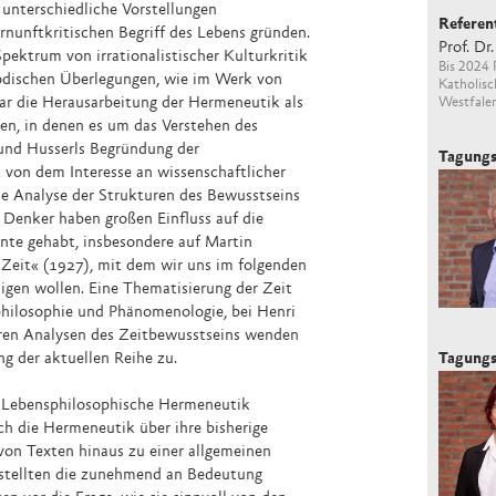
unterschiedliche Vorstellungen
Referen
rnunftkritischen Begriff des Lebens gründen.
Prof. Dr
Spektrum von irrationalistischer Kulturkritik
Bis 2024 
hodischen Überlegungen, wie im Werk von
Katholis
ar die Herausarbeitung der Hermeneutik als
Westfalen
n, in denen es um das Verstehen des
und Husserls Begründung der
Tagungs
von dem Interesse an wissenschaftlicher
ine Analyse der Strukturen des Bewusstseins
 Denker haben großen Einfluss auf die
hnte gehabt, insbesondere auf Martin
Zeit« (1927), mit dem wir uns im folgenden
tigen wollen. Eine Thematisierung der Zeit
philosophie und Phänomenologie, bei Henri
ren Analysen des Zeitbewusstseins wenden
ng der aktuellen Reihe zu.
Tagungs
: Lebensphilosophische Hermeneutik
ch die Hermeneutik über ihre bisherige
von Texten hinaus zu einer allgemeinen
 stellten die zunehmend an Bedeutung