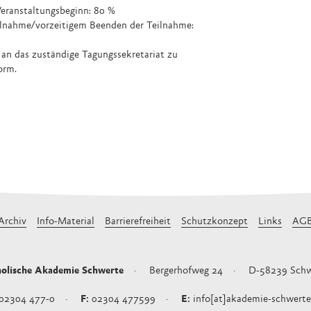
 Veranstaltungsbeginn: 80 %
ilnahme/vorzeitigem Beenden der Teilnahme:
 an das zuständige Tagungssekretariat zu
orm.
Archiv
Info-Material
Barrierefreiheit
Schutzkonzept
Links
AG
olische Akademie Schwerte
Bergerhofweg 24
D-58239
Schw
02304 477-0
02304 477599
info[at]akademie-schwerte