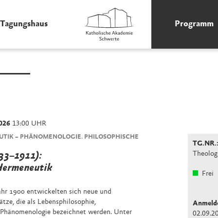
Tagungshaus
Programm
026
13:00 UHR
UTIK – PHÄNOMENOLOGIE. PHILOSOPHISCHE
TG.NR.
Theolog
833–1911):
Hermeneutik
Frei
ahr 1900 entwickelten sich neue und
ätze, die als Lebensphilosophie,
Anmelde
 Phänomenologie bezeichnet werden. Unter
02.09.2