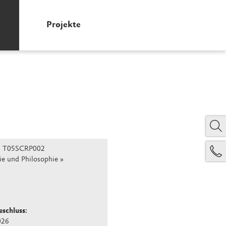
Projekte
:
T05SCRP002
ie und Philosophie
schluss:
026