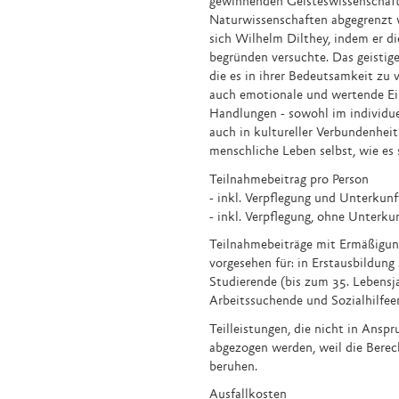
gewinnenden Geisteswissenschaften
Naturwissenschaften abgegrenzt 
sich Wilhelm Dilthey, indem er d
begründen versuchte. Das geistige
die es in ihrer Bedeutsamkeit zu v
auch emotionale und wertende Ein
Handlungen - sowohl im individu
auch in kultureller Verbundenhei
menschliche Leben selbst, wie es s
Teilnahmebeitrag pro Person
- inkl. Verpflegung und Unterkunf
- inkl. Verpflegung, ohne Unterku
Teilnahmebeiträge mit Ermäßigun
vorgesehen für: in Erstausbildung
Studierende (bis zum 35. Lebensja
Arbeitssuchende und Sozialhilfe
Teilleistungen, die nicht in Ans
abgezogen werden, weil die Berec
beruhen.
Ausfallkosten