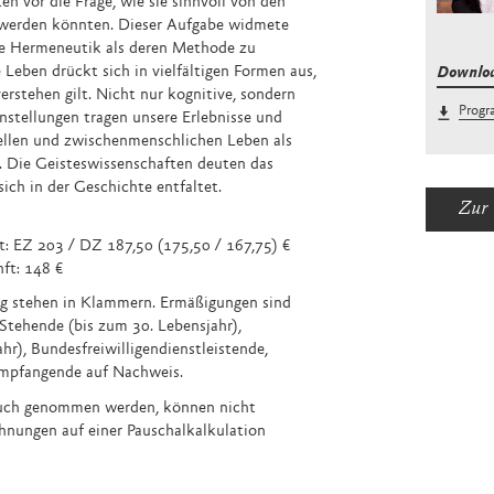
 vor die Frage, wie sie sinnvoll von den
werden könnten. Dieser Aufgabe widmete
ie Hermeneutik als deren Methode zu
 Leben drückt sich in vielfältigen Formen aus,
Downlo
erstehen gilt. Nicht nur kognitive, sondern
Progr
stellungen tragen unsere Erlebnisse und
ellen und zwischenmenschlichen Leben als
t. Die Geisteswissenschaften deuten das
ich in der Geschichte entfaltet.
Zur 
t: EZ 203 / DZ 187,50 (175,50 / 167,75) €
nft: 148 €
g stehen in Klammern. Ermäßigungen sind
 Stehende (bis zum 30. Lebensjahr),
hr), Bundesfreiwilligendienstleistende,
empfangende auf Nachweis.
pruch genommen werden, können nicht
hnungen auf einer Pauschalkalkulation