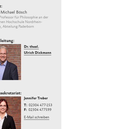
t:
. Michael Bösch
Professor für Philosophie an der
chen Hochschule Nordrhein-
, Abteilung Paderborn
leitung:
Dr. theol.
Ulrich Dickmann
sekretariat:
Jennifer Treber
02304 477-153
02304 477599
E-Mail schreiben