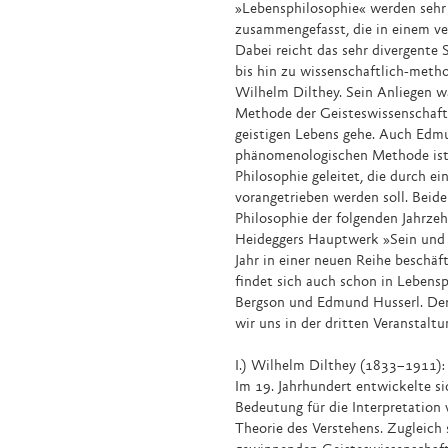
»Lebensphilosophie« werden sehr 
zusammengefasst, die in einem ve
Dabei reicht das sehr divergente 
bis hin zu wissenschaftlich-met
Wilhelm Dilthey. Sein Anliegen w
Methode der Geisteswissenschafte
geistigen Lebens gehe. Auch Edm
phänomenologischen Methode ist 
Philosophie geleitet, die durch e
vorangetrieben werden soll. Beide
Philosophie der folgenden Jahrze
Heideggers Hauptwerk »Sein und 
Jahr in einer neuen Reihe beschäf
findet sich auch schon in Lebens
Bergson und Edmund Husserl. De
wir uns in der dritten Veranstaltu
I.) Wilhelm Dilthey (1833–1911)
Im 19. Jahrhundert entwickelte si
Bedeutung für die Interpretation 
Theorie des Verstehens. Zugleich