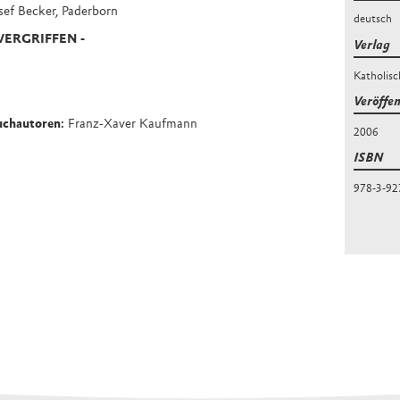
sef Becker, Paderborn
deutsch
 VERGRIFFEN -
Verlag
Katholis
Veröffe
uchautoren:
Franz-Xaver Kaufmann
2006
ISBN
978-3-92