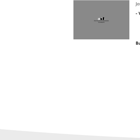
Jo
-
B