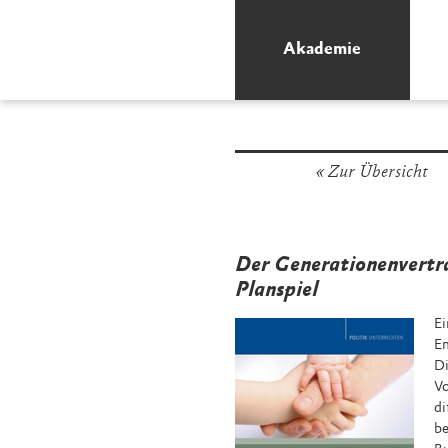
Akademie
Zur Übersicht
Der Generationenvertra
Planspiel
E
En
Di
Vo
di
be