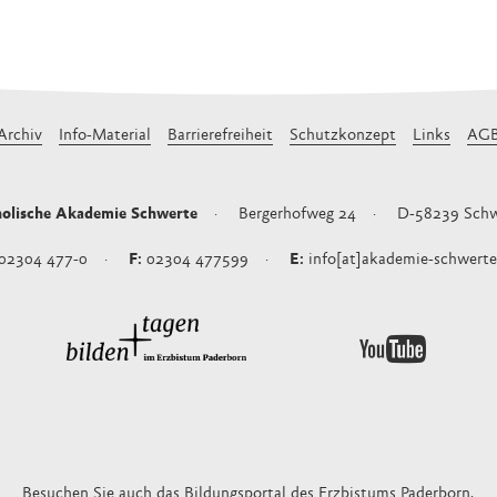
Archiv
Info-Material
Barrierefreiheit
Schutzkonzept
Links
AG
olische Akademie Schwerte
Bergerhofweg 24
D-58239
Schw
02304 477-0
02304 477599
info[at]akademie-schwerte
Besuchen Sie auch das
Bildungsportal
des Erzbistums Paderborn.