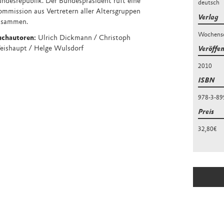
ndesrepublik. Der Bundespräsident ruft eine
deutsch
mmission aus Vertretern aller Altersgruppen
Verlag
usammen.
Wochensc
uchautoren:
Ulrich Dickmann / Christoph
eishaupt / Helge Wulsdorf
Veröffe
2010
ISBN
978-3-89
Preis
32,80€