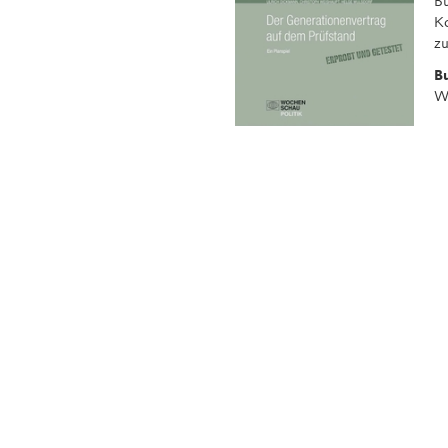
Bu
Ko
z
B
W