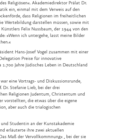
des Religiösen«. Akademiedirektor Prälat Dr.
atik ein, einmal mit dem Verweis auf den
kenförde, dass Religionen im freiheitlichen
die Wertebildung darstellen müssen, sowie mit
n Künstlers Felix Nussbaum, der 1944 von den
e: »Wenn ich untergehe, lasst meine Bilder
chen.«
sident Hans-Josef Vogel zusammen mit einer
elegation Preise für innovative
 1.700 Jahre Jüdisches Leben in Deutschland
 war eine Vortrags- und Diskussionsrunde,
 Dr. Stefanie Lieb, bei der drei
chen Religionen Judentum, Christentum und
r vorstellten, die etwas über die eigene
on, aber auch die trialogischen
n und Studentin an der Kunstakademie
d erläuterte ihre zwei aktuellen
as Maß der Vervollkommnung« , bei der sie