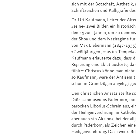
sich mit der Botschaft, Ästhetik,
Schriftzeichen und Kalligrafie de
Dr. Uri Kaufmann, Leiter der Alte
»seine« zwei Bilder: ein historis
den 1920er Jahren, um zu demonst
der Shoa und dem Naziregime für
von Max Liebermann (1847-1935) 
»Zwölfjährigen Jesus im Tempel« 
Kaufmann erläuterte dazu, dass di
Regierung eine Eklat auslöste, da d
fühlte: Christus könne man nicht a
so Kaufmann, wäre der Antisemiti
schon in Grundzügen angelegt ge
Den christlichen Ansatz stellte s
Diözesanmuseums Paderborn, mit z
barocken Liborius-Schrein aus, ei
der Heiligenverehrung im katholi
aber auch »in Aktion«, bei der al
durch Paderborn, als Zeichen eine
Heiligenverehrung. Das zweite Bi