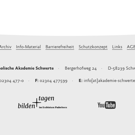
Archiv
Info-Material
Barrierefreiheit
Schutzkonzept
Links
AG
olische Akademie Schwerte
Bergerhofweg 24
D-58239
Schw
02304 477-0
02304 477599
info[at]akademie-schwerte