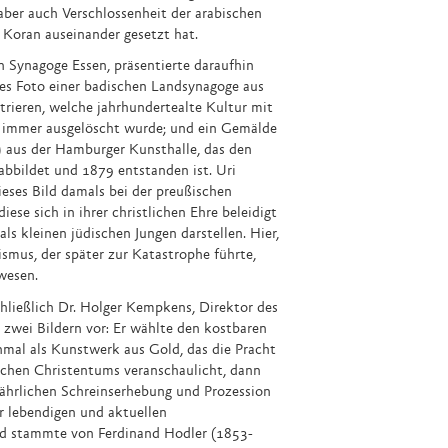
 aber auch Verschlossenheit der arabischen
s Koran auseinander gesetzt hat.
n Synagoge Essen, präsentierte daraufhin
ches Foto einer badischen Landsynagoge aus
rieren, welche jahrhundertealte Kultur mit
 immer ausgelöscht wurde; und ein Gemälde
aus der Hamburger Kunsthalle, das den
abbildet und 1879 entstanden ist. Uri
eses Bild damals bei der preußischen
iese sich in ihrer christlichen Ehre beleidigt
ls kleinen jüdischen Jungen darstellen. Hier,
smus, der später zur Katastrophe führte,
wesen.
chließlich Dr. Holger Kempkens, Direktor des
wei Bildern vor: Er wählte den kostbaren
nmal als Kunstwerk aus Gold, das die Pracht
schen Christentums veranschaulicht, dann
ljährlichen Schreinserhebung und Prozession
r lebendigen und aktuellen
ld stammte von Ferdinand Hodler (1853-