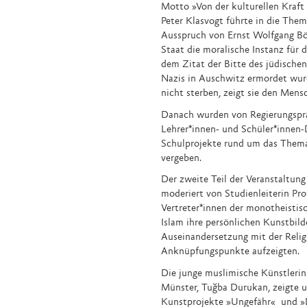
Motto »Von der kulturellen Kraft 
Peter Klasvogt führte in die Them
Ausspruch von Ernst Wolfgang Böc
Staat die moralische Instanz für 
dem Zitat der Bitte des jüdische
Nazis in Auschwitz ermordet wurd
nicht sterben, zeigt sie den Mens
Danach wurden von Regierungsprä
Lehrer*innen- und Schüler*innen-D
Schulprojekte rund um das Thema
vergeben.
Der zweite Teil der Veranstaltung
moderiert von Studienleiterin Prof.
Vertreter*innen der monotheistis
Islam ihre persönlichen Kunstbilde
Auseinandersetzung mit der Religi
Anknüpfungspunkte aufzeigten.
Die junge muslimische Künstleri
Münster, Tuğba Durukan, zeigte un
Kunstprojekte »Ungefähr« und »D