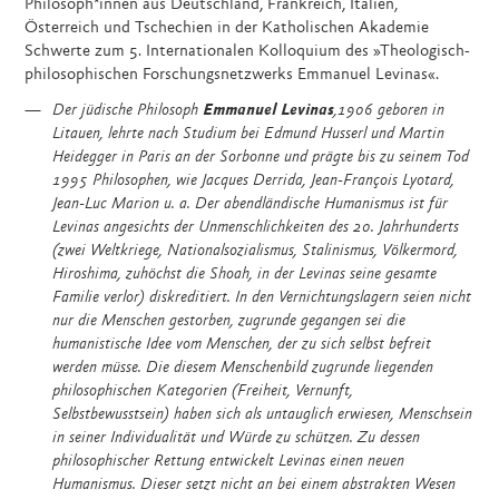
Philosoph*innen aus Deutschland, Frankreich, Italien,
Österreich und Tschechien in der Katholischen Akademie
Schwerte zum 5. Internationalen Kolloquium des »Theologisch-
philosophischen Forschungsnetzwerks Emmanuel Levinas«.
Der jüdische Philosoph
Emmanuel Levinas
,1906 geboren in
Litauen, lehrte nach Studium bei Edmund Husserl und Martin
Heidegger in Paris an der Sorbonne und prägte bis zu seinem Tod
1995 Philosophen, wie Jacques Derrida, Jean-François Lyotard,
Jean-Luc Marion u. a. Der abendländische Humanismus ist für
Levinas angesichts der Unmenschlichkeiten des 20. Jahrhunderts
(zwei Weltkriege, Nationalsozialismus, Stalinismus, Völkermord,
Hiroshima, zuhöchst die Shoah, in der Levinas seine gesamte
Familie verlor) diskreditiert. In den Vernichtungslagern seien nicht
nur die Menschen ge­storben, zugrunde gegangen sei die
humanistische Idee vom Menschen, der zu sich selbst befreit
werden müsse. Die diesem Menschenbild zugrunde liegenden
philosophischen Kategorien (Freiheit, Vernunft,
Selbstbewusstsein) haben sich als untauglich erwiesen, Menschsein
in seiner Individualität und Würde zu schützen. Zu dessen
philosophischer Rettung entwickelt Levinas einen neuen
Humanismus. Dieser setzt nicht an bei einem abstrakten Wesen