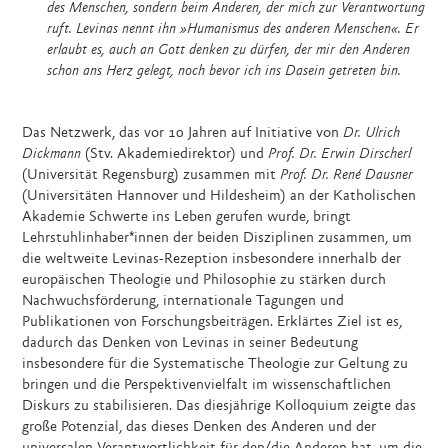
des Menschen, sondern beim Anderen, der mich zur Verantwortung
ruft. Levinas nennt ihn »Humanismus des anderen Menschen«. Er
erlaubt es, auch an Gott denken zu dürfen, der mir den Anderen
schon ans Herz gelegt, noch bevor ich ins Dasein getreten bin.
Das Netzwerk, das vor 10 Jahren auf Initiative von
Dr. Ulrich
Dickmann
(Stv. Akademiedirektor) und
Prof. Dr. Erwin Dirscherl
(Universität Regensburg) zusammen mit
Prof. Dr. René Dausner
(Universitäten Hannover und Hildesheim) an der Katholischen
Akademie Schwerte ins Leben gerufen wurde, bringt
Lehrstuhlinhaber*innen der beiden Disziplinen zusammen, um
die weltweite Levinas-Rezeption insbesondere innerhalb der
europäischen Theologie und Philosophie zu stärken durch
Nachwuchsförderung, internationale Tagungen und
Publikationen von Forschungsbeiträgen. Erklärtes Ziel ist es,
dadurch das Denken von Levinas in seiner Bedeutung
insbesondere für die Systematische Theologie zur Geltung zu
bringen und die Perspektivenvielfalt im wissenschaftlichen
Diskurs zu stabilisieren. Das diesjährige Kolloquium zeigte das
große Potenzial, das dieses Denken des Anderen und der