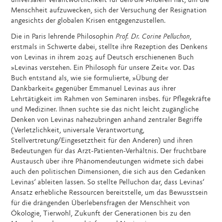
universalen Verantwortlichkeit für den/die Anderen hat, um die
Menschheit aufzuwecken, sich der Versuchung der Resignation
angesichts der globalen Krisen entgegenzustellen.
Die in Paris lehrende Philosophin
Prof. Dr. Corine Pelluchon
,
erstmals in Schwerte dabei, stellte ihre Rezeption des Denkens
von Levinas in ihrem 2025 auf Deutsch erschienenen Buch
»Levinas verstehen. Ein Philosoph für unsere Zeit« vor. Das
Buch entstand als, wie sie formulierte, »Übung der
Dankbarkeit« gegenüber Emmanuel Levinas aus ihrer
Lehrtätigkeit im Rahmen von Seminaren insbes. für Pflegekräfte
und Mediziner. Ihnen suchte sie das nicht leicht zugängliche
Denken von Levinas nahezubringen anhand zentraler Begriffe
(Verletzlichkeit, universale Verantwortung,
Stellvertretung/Eingesetztheit für den Anderen) und ihren
Bedeutungen für das Arzt-Patienten-Verhältnis. Der fruchtbare
Austausch über ihre Phänomendeutungen widmete sich dabei
auch den politischen Dimensionen, die sich aus den Gedanken
Levinas‘ ableiten lassen. So stellte Pelluchon dar, dass Levinas‘
Ansatz erhebliche Ressourcen bereitstelle, um das Bewusstsein
für die drängenden Überlebensfragen der Menschheit von
Ökologie, Tierwohl, Zukunft der Generationen bis zu den