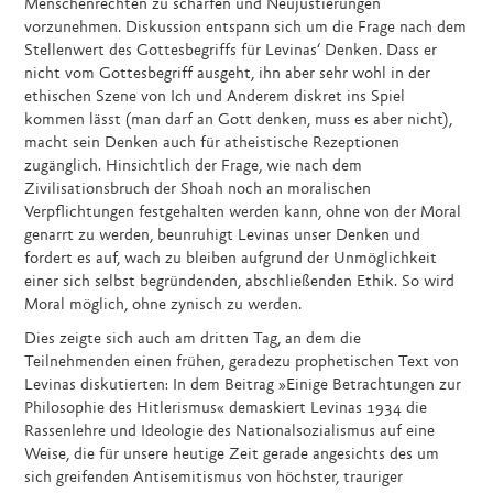
Menschenrechten zu schärfen und Neujustierungen
vorzunehmen. Diskussion entspann sich um die Frage nach dem
Stellenwert des Gottesbegriffs für Levinas‘ Denken. Dass er
nicht vom Gottesbegriff ausgeht, ihn aber sehr wohl in der
ethischen Szene von Ich und Anderem diskret ins Spiel
kommen lässt (man darf an Gott denken, muss es aber nicht),
macht sein Denken auch für atheistische Rezeptionen
zugänglich. Hinsichtlich der Frage, wie nach dem
Zivilisationsbruch der Shoah noch an moralischen
Verpflichtungen festgehalten werden kann, ohne von der Moral
genarrt zu werden, beunruhigt Levinas unser Denken und
fordert es auf, wach zu bleiben aufgrund der Unmöglichkeit
einer sich selbst begründenden, abschließenden Ethik. So wird
Moral möglich, ohne zynisch zu werden.
Dies zeigte sich auch am dritten Tag, an dem die
Teilnehmenden einen frühen, geradezu prophetischen Text von
Levinas diskutierten: In dem Beitrag »Einige Betrachtungen zur
Philosophie des Hitlerismus« demaskiert Levinas 1934 die
Rassenlehre und Ideologie des Nationalsozialismus auf eine
Weise, die für unsere heutige Zeit gerade angesichts des um
sich greifenden Antisemitismus von höchster, trauriger