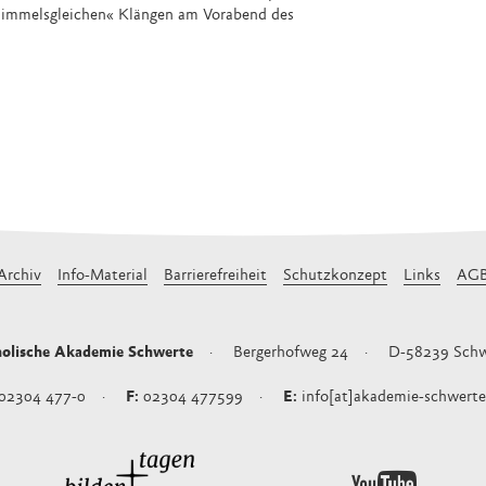
himmelsgleichen« Klängen am Vorabend des
Archiv
Info-Material
Barrierefreiheit
Schutzkonzept
Links
AG
olische Akademie Schwerte
Bergerhofweg 24
D-58239
Schw
02304 477-0
02304 477599
info[at]akademie-schwerte