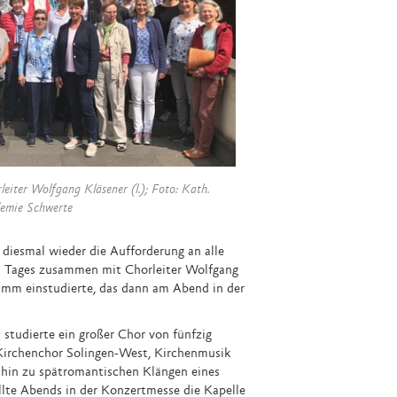
iter Wolfgang Kläsener (l.); Foto: Kath.
emie Schwerte
diesmal wieder die Aufforderung an alle
es Tages zusammen mit Chorleiter Wolfgang
ramm einstudierte, das dann am Abend in der
udierte ein großer Chor von fünfzig
 Kirchenchor Solingen-West, Kirchenmusik
s hin zu spätromantischen Klängen eines
llte Abends in der Konzertmesse die Kapelle