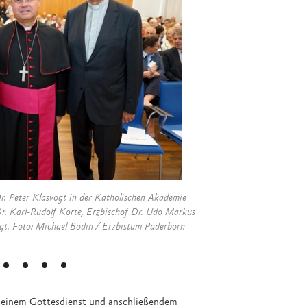
 und Wegbegleiter aus Kirche, Wissenschaft, Politik und Gesellschaft
Prof. 
lreich an der Verabschiedung von Prälat Dr. Peter Klasvogt in der
kademie Schwerte teil. Foto: Michael Bodin / Erzbistum Paderborn
einem Gottesdienst und anschließendem