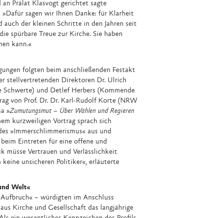
an Prälat Klasvogt gerichtet sagte
 »Dafür sagen wir Ihnen Danke: für Klarheit
 auch der kleinen Schritte in den Jahren seit
 die spürbare Treue zur Kirche. Sie haben
hen kann.«
ungen folgten beim anschließenden Festakt
 stellvertretenden Direktoren Dr. Ulrich
 Schwerte) und Detlef Herbers (Kommende
ag von Prof. Dr. Dr. Karl-Rudolf Korte (NRW
a »
Zumutungsmut – Über Wählen und Regieren
inem kurzweiligen Vortrag sprach sich
 des »Immerschlimmerismus« aus und
beim Eintreten für eine offene und
ik müsse Vertrauen und Verlässlichkeit
keine unsicheren Politiker«, erläuterte
und Welt«
Aufbruch« – würdigten im Anschluss
aus Kirche und Gesellschaft das langjährige