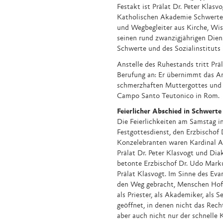
Festakt ist Prälat Dr. Peter Klas
Katholischen Akademie Schwerte 
und Wegbegleiter aus Kirche, Wis
seinen rund zwanzigjährigen Dien
Schwerte und des Sozialinstitu
Anstelle des Ruhestands tritt Präl
Berufung an: Er übernimmt das Am
schmerzhaften Muttergottes und l
Campo Santo Teutonico in Rom.
Feierlicher Abschied in Schwerte
Die Feierlichkeiten am Samstag 
Festgottesdienst, den Erzbischof 
Konzelebranten waren Kardinal A
Prälat Dr. Peter Klasvogt und Dia
betonte Erzbischof Dr. Udo Mark
Prälat Klasvogt. Im Sinne des Ev
den Weg gebracht, Menschen Hoff
als Priester, als Akademiker, als
geöffnet, in denen nicht das Rech
aber auch nicht nur der schnelle 