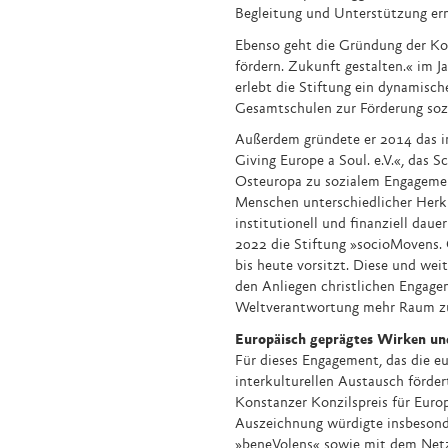
Begleitung und Unterstützung er
Ebenso geht die Gründung der K
fördern. Zukunft gestalten.« im Ja
erlebt die Stiftung ein dynamis
Gesamtschulen zur Förderung sozi
Außerdem gründete er 2014 das i
Giving Europe a Soul. e.V.«, das 
Osteuropa zu sozialem Engagemen
Menschen unterschiedlicher Herku
institutionell und finanziell dauer
2022 die Stiftung »socioMovens. 
bis heute vorsitzt. Diese und wei
den Anliegen christlichen Engage
Weltverantwortung mehr Raum zu
Europäisch geprägtes Wirken un
Für dieses Engagement, das die e
interkulturellen Austausch förder
Konstanzer Konzilspreis für Euro
Auszeichnung würdigte insbesonde
»beneVolens« sowie mit dem Net