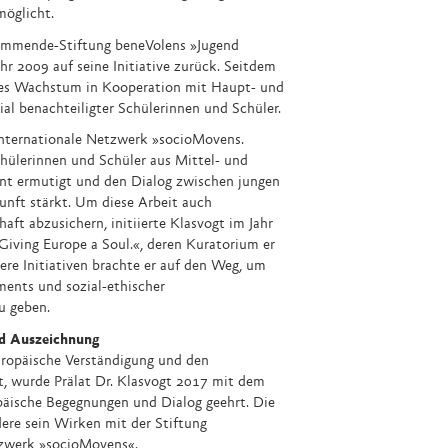
möglicht.
ommende-Stiftung beneVolens »Jugend
hr 2009 auf seine Initiative zurück. Seitdem
ches Wachstum in Kooperation mit Haupt- und
al benachteiligter Schülerinnen und Schüler.
nternationale Netzwerk »socioMovens.
Schülerinnen und Schüler aus Mittel- und
t ermutigt und den Dialog zwischen jungen
nft stärkt. Um diese Arbeit auch
haft abzusichern, initiierte Klasvogt im Jahr
Giving Europe a Soul.«, deren Kuratorium er
tere Initiativen brachte er auf den Weg, um
ments und sozial-ethischer
 geben.
d Auszeichnung
uropäische Verständigung und den
t, wurde Prälat Dr. Klasvogt 2017 mit dem
päische Begegnungen und Dialog geehrt. Die
re sein Wirken mit der Stiftung
zwerk »socioMovens«.