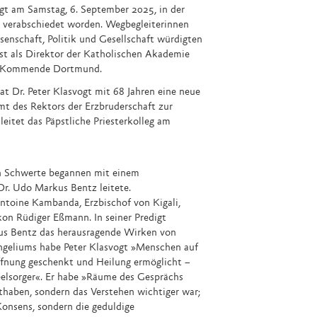
vogt am Samstag, 6. September 2025, in der
verabschiedet worden. Wegbegleiterinnen
senschaft, Politik und Gesellschaft würdigten
st als Direktor der Katholischen Akademie
ts Kommende Dortmund.
at Dr. Peter Klasvogt mit 68 Jahren eine neue
t des Rektors der Erzbruderschaft zur
eitet das Päpstliche Priesterkolleg am
in Schwerte begannen mit einem
Dr. Udo Markus Bentz leitete.
ntoine Kambanda, Erzbischof von Kigali,
kon Rüdiger Eßmann. In seiner Predigt
us Bentz das herausragende Wirken von
angeliums habe Peter Klasvogt »Menschen auf
nung geschenkt und Heilung ermöglicht –
 Seelsorger«. Er habe »Räume des Gesprächs
thaben, sondern das Verstehen wichtiger war;
Konsens, sondern die geduldige