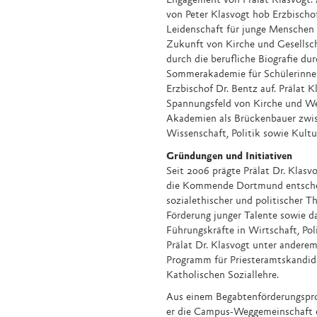
Engagement von Prälat Klasvogt. 
von Peter Klasvogt hob Erzbisch
Leidenschaft für junge Menschen 
Zukunft von Kirche und Gesellscha
durch die berufliche Biografie du
Sommerakademie für Schülerinnen
Erzbischof Dr. Bentz auf. Prälat 
Spannungsfeld von Kirche und Wel
Akademien als Brückenbauer zwisc
Wissenschaft, Politik sowie Kultu
Gründungen und Initiativen
Seit 2006 prägte Prälat Dr. Klas
die Kommende Dortmund entscheid
sozialethischer und politischer 
Förderung junger Talente sowie d
Führungskräfte in Wirtschaft, Pol
Prälat Dr. Klasvogt unter anderem
Programm für Priesteramtskandid
Katholischen Soziallehre.
Aus einem Begabtenförderungspr
er die Campus-Weggemeinschaft e.