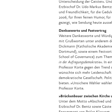
Unterscheidung der Geister«. Und 
Erzbischof Dr. Udo Markus Bentz:
und Freundlichkeit, für die Geduld
2006, für Ihren feinen Humor, für
gezeigt, wie Sendung heute ausse
Dankesworte und Festvortrag
Weitere Dankesworte und Würdig
mit Grußworten unter anderem der
Dickmann (Katholische Akademie
Dortmund), sowie einem Festvortr
School of Governance) zum Them
in der Aufregungsdemokratie«
. In e
Professor Korte gegen den Trend
wünschte sich mehr Leidenschaft 
demokratische Gesellschaft. Polit
bieten. »Unsichere Wähler wählen 
Professor Korte.
»Brückenbauer zwischen Kirche 
Unter dem Motto »Abschied und 
Erzbischof Dr. Bentz sowie Gäste 