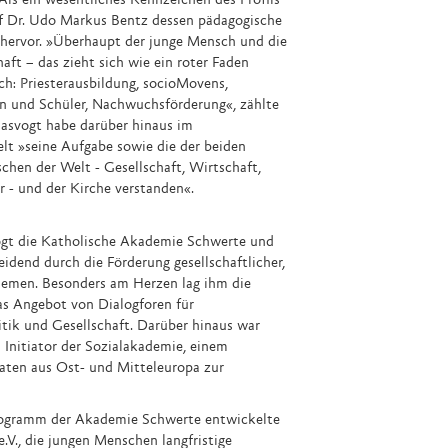
Als ein wesentliches Kennzeichen des Profils
of Dr. Udo Markus Bentz dessen pädagogische
hervor. »Überhaupt der junge Mensch und die
ft – das zieht sich wie ein roter Faden
rch: Priesterausbildung, socioMovens,
 und Schüler, Nachwuchsförderung«, zählte
Klasvogt habe darüber hinaus im
t »seine Aufgabe sowie die der beiden
hen der Welt - Gesellschaft, Wirtschaft,
r - und der Kirche verstanden«.
vogt die Katholische Akademie Schwerte und
end durch die Förderung gesellschaftlicher,
Themen. Besonders am Herzen lag ihm die
as Angebot von Dialogforen für
itik und Gesellschaft. Darüber hinaus war
 Initiator der Sozialakademie, einem
aten aus Ost- und Mitteleuropa zur
ogramm der Akademie Schwerte entwickelte
V., die jungen Menschen langfristige