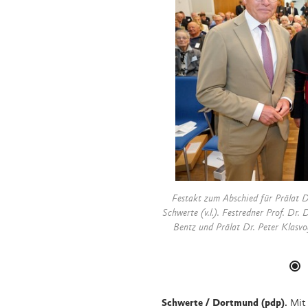
r Prälat Dr. Peter Klasvogt in der Katholischen Akademie
Wegbegleiterinnen
r Prof. Dr. Dr. Karl-Rudolf Korte, Erzbischof Dr. Udo Markus
nahmen sehr zah
ter Klasvogt. Foto: Michael Bodin / Erzbistum Paderborn
Katholischen A
Schwerte / Dortmund (pdp).
Mit 