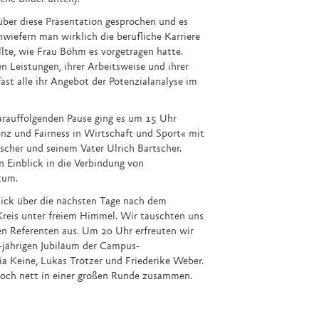
ber diese Präsentation gesprochen und es
nwiefern man wirklich die berufliche Karriere
llte, wie Frau Böhm es vorgetragen hatte.
n Leistungen, ihrer Arbeitsweise und ihrer
ast alle ihr Angebot der Potenzialanalyse im
rauffolgenden Pause ging es um 15 Uhr
z und Fairness in Wirtschaft und Sport« mit
scher und seinem Vater Ulrich Bartscher.
 Einblick in die Verbindung von
tum.
lick über die nächsten Tage nach dem
reis unter freiem Himmel. Wir tauschten uns
en Referenten aus. Um 20 Uhr erfreuten wir
-jährigen Jubiläum der Campus-
 Keine, Lukas Trötzer und Friederike Weber.
noch nett in einer großen Runde zusammen.