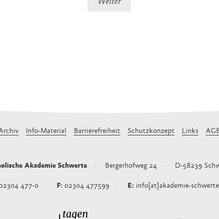
Archiv
Info-Material
Barrierefreiheit
Schutzkonzept
Links
AG
olische Akademie Schwerte
Bergerhofweg 24
D-58239
Schw
02304 477-0
02304 477599
info[at]akademie-schwerte