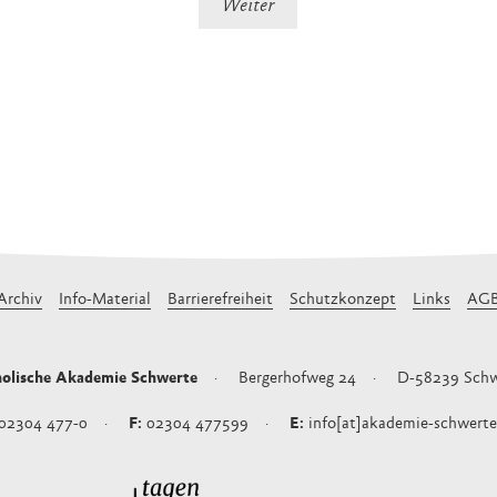
Archiv
Info-Material
Barrierefreiheit
Schutzkonzept
Links
AG
olische Akademie Schwerte
Bergerhofweg 24
D-58239
Schw
02304 477-0
02304 477599
info[at]akademie-schwerte